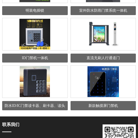
明装电插锁
室外防水防雨门禁系统一体机
ID门禁机一体机
直流无刷人行通道门
防水ID/IC门禁读卡器、刷卡器、读头
新款触摸屏门禁机
联系我们