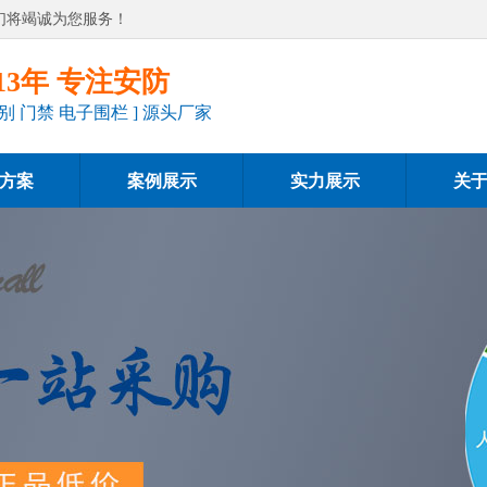
们将竭诚为您服务！
13年 专注安防
识别 门禁 电子围栏 ] 源头厂家
方案
案例展示
实力展示
关