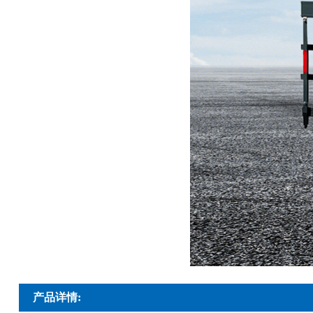
产品详情: