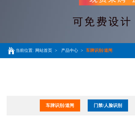
当前位置:
网站首页
>
产品中心
>
车牌识别/道闸
车牌识别/道闸
门禁/人脸识别