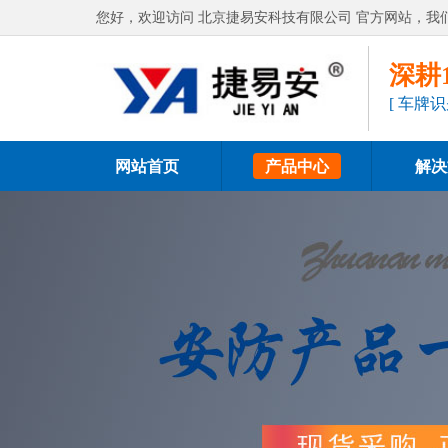
您好，欢迎访问 北京捷易安科技有限公司 官方网站，我
深耕
[ 车牌
网站首页
产品中心
解决