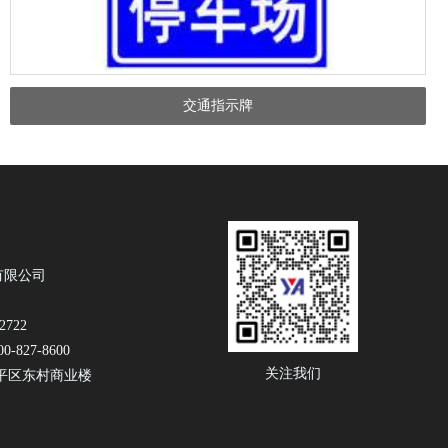
交通指示牌
有限公司
2722
827-8600
关注我们
平区东村商业楼