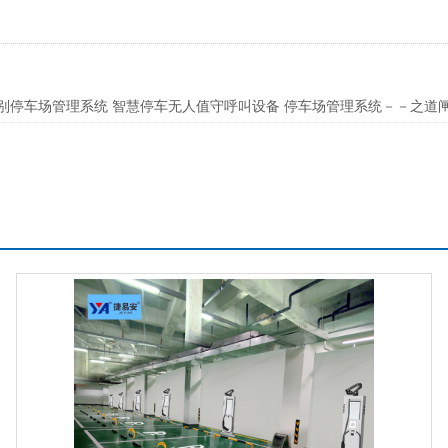
别停车场管理系统
智慧停车无人值守呼叫设备
停车场管理系统－－之道