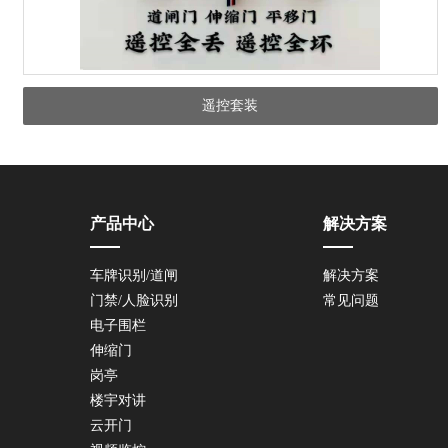
遥控套装
产品中心
解决方案
车牌识别/道闸
解决方案
门禁/人脸识别
常见问题
电子围栏
伸缩门
岗亭
楼宇对讲
云开门